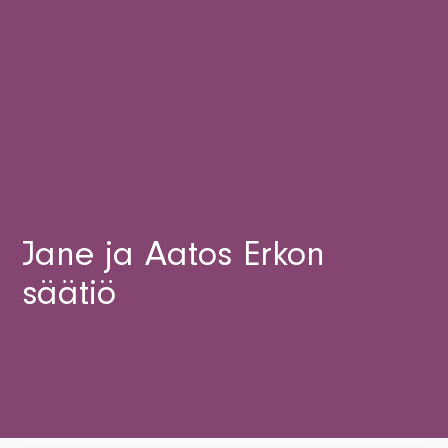
Tietosuojaseloste
Uutiset
FI
Tiedotteet
SV
Tilaa uutiskirje
EN
Jane ja Aatos Erkon
säätiö