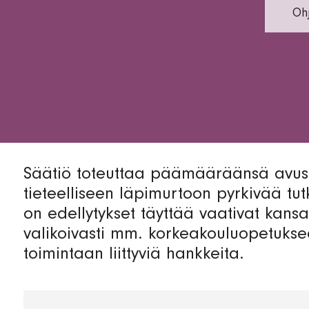
Ohj
Säätiö toteuttaa päämääräänsä avust
tieteelliseen läpimurtoon pyrkivää tutk
on edellytykset täyttää vaativat kansai
valikoivasti mm. korkeakouluopetukse
toimintaan liittyviä hankkeita.