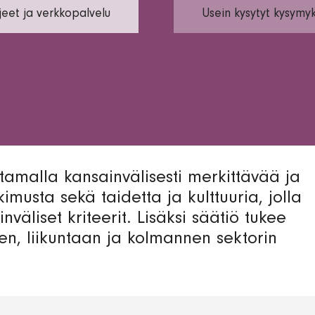
eet ja verkkopalvelu
Usein kysytyt kysymy
amalla kansainvälisesti merkittävää ja
imusta sekä taidetta ja kulttuuria, jolla
nväliset kriteerit. Lisäksi säätiö tukee
en, liikuntaan ja kolmannen sektorin