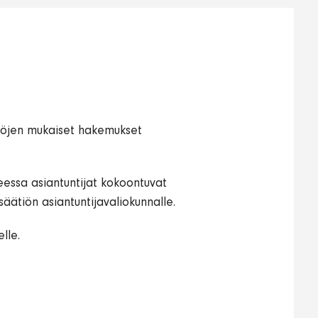
äntöjen mukaiset hakemukset
eessa asiantuntijat kokoontuvat
äätiön asiantuntijavaliokunnalle.
lle.