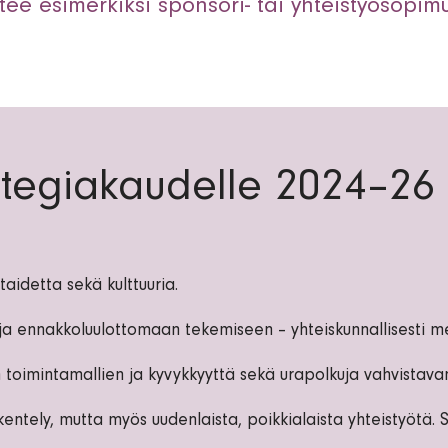
tee esimerkiksi sponsori- tai yhteistyösopim
rategiakaudelle 2024–26
taidetta sekä kulttuuria.
ja ennakkoluulottomaan tekemiseen – yhteiskunnallisesti m
 toimintamallien ja kyvykkyyttä sekä urapolkuja vahvistava
tely, mutta myös uudenlaista, poikkialaista yhteistyötä. S