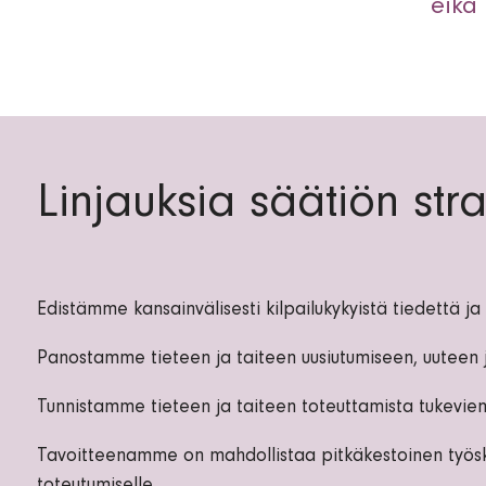
eikä 
Linjauksia säätiön st
Edistämme kansainvälisesti kilpailukykyistä tiedettä ja 
Panostamme tieteen ja taiteen uusiutumiseen, uuteen 
Tunnistamme tieteen ja taiteen toteuttamista tukevien
Tavoitteenamme on mahdollistaa pitkäkestoinen työsken