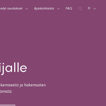
etyt avustukset
Ajankohtaista
FAQ
Hae
FI
 avustuksia
Artikkelit
SV
Uutiset
EN
Tiedotteet
Tilaa uutiskirje
jalle
tekemisestä ja hakemusten
ämistä.