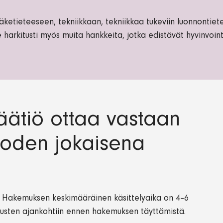
tieteeseen, tekniikkaan, tekniikkaa tukeviin luonnontietei
ee harkitusti myös muita hankkeita, jotka edistävät hyvinvoi
äätiö ottaa vastaan
uoden jokaisena
sa. Hakemuksen keskimääräinen käsittelyaika on 4–6
kousten ajankohtiin ennen hakemuksen täyttämistä.