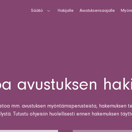
Säätiö
Hakijalle
Avustuksensaajalle
Myönn
Säännöt
Tutki
Hallinto
Toimintakertomus ja tuloslaskelma
Logot
oa avustuksen haki
Yhteystiedot
Tietosuojaseloste
tietoa mm. avustuksen myöntämisperusteista, hakemuksen 
elystä. Tutustu ohjeisiin huolellisesti ennen hakemuksen täytt