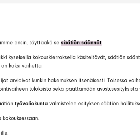
tamme ensin, täyttääkö se
s
äätiön säännöt
ikki kyseisellä kokouskierroksella käsiteltävät, säätiön sä
 on kaksi vaihetta.
jat arvioivat kunkin hakemuksen itsenäisesti. Toisessa vaih
intivaiheen tuloksista sekä päättämään avustusesityksistä s
äätiön
työvaliokunta
valmistelee esityksen säätiön hallitukse
a kokouksessaan.
lle.