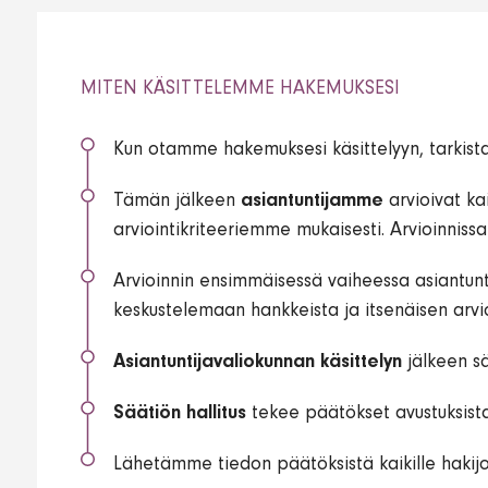
MITEN KÄSITTELEMME HAKEMUKSESI
Kun otamme hakemuksesi käsittelyyn, tarkis
Tämän jälkeen
asiantuntijamme
arvioivat ka
arviointikriteeriemme mukaisesti. Arvioinnissa
Arvioinnin ensimmäisessä vaiheessa asiantunti
keskustelemaan hankkeista ja itsenäisen arvio
Asiantuntijavaliokunnan käsittelyn
jälkeen s
Säätiön hallitus
tekee päätökset avustuksist
Lähetämme tiedon päätöksistä kaikille hakijoi