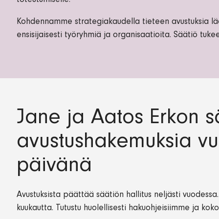
toteutumiselle.
Kohdennamme strategiakaudella tieteen avustuksia lääke
ensisijaisesti työryhmiä ja organisaatioita. Säätiö tuk
Jane ja Aatos Erkon s
avustushakemuksia v
päivänä
Avustuksista päättää säätiön hallitus neljästi vuodes
kuukautta. Tutustu huolellisesti hakuohjeisiimme ja ko