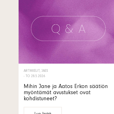
ARTIKKELIT, JAES
- TO 28.5.2026
Mihin Jane ja Aatos Erkon säätiön
myöntämät avustukset ovat
kohdistuneet?