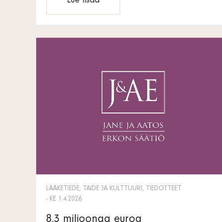
Lue lisää
LÄÄKETIEDE, TAIDE JA KULTTUURI, TIEDOTTEET
- KE 1.4.2026
8,3 miljoonaa euroa