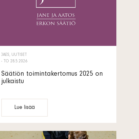
JAES, UUTISET
- TO 28.5.2026
Säätiön toimintakertomus 2025 on
julkaistu
Lue lisää