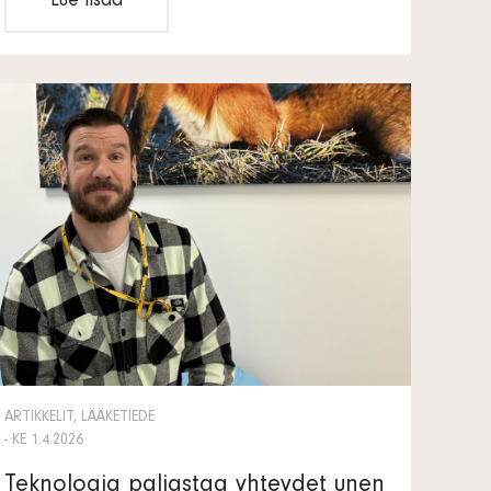
Lue lisää
ARTIKKELIT, LÄÄKETIEDE
- KE 1.4.2026
Teknologia paljastaa yhteydet unen