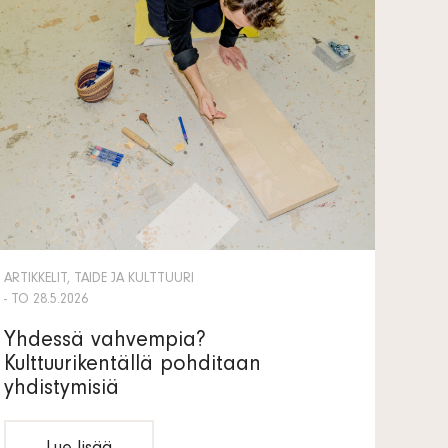
ARTIKKELIT, TAIDE JA KULTTUURI
- TO 28.5.2026
Yhdessä vahvempia?
Kulttuurikentällä pohditaan
yhdistymisiä