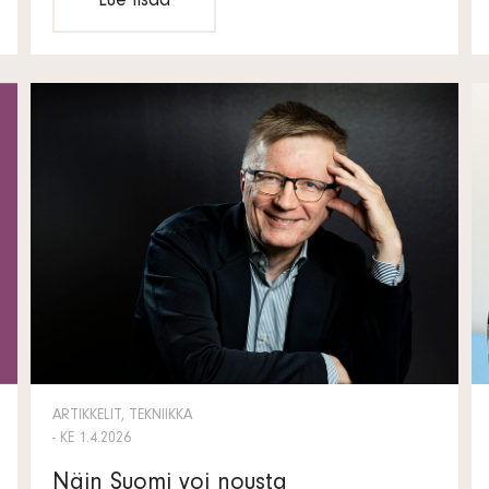
Lue lisää
ARTIKKELIT, TEKNIIKKA
- KE 1.4.2026
Näin Suomi voi nousta