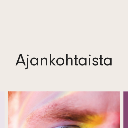
Säännöt
Tutki
Hallinto
Toimintakertomus ja tuloslaskelma
Logot
Ajankohtaista
Yhteystiedot
Tietosuojaseloste