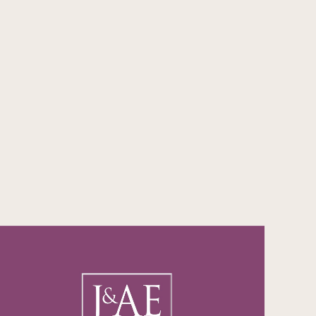
 avustuksia
Artikkelit
SV
Uutiset
EN
Tiedotteet
Tilaa uutiskirje