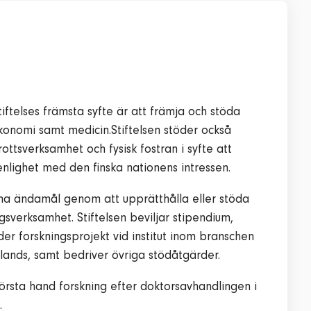
iftelses främsta syfte är att främja och stöda
ekonomi samt medicin.Stiftelsen stöder också
rottsverksamhet och fysisk fostran i syfte att
enlighet med den finska nationens intressen.
sina ändamål genom att upprätthålla eller stöda
ngsverksamhet. Stiftelsen beviljar stipendium,
der forskningsprojekt vid institut inom branschen
lands, samt bedriver övriga stödåtgärder.
örsta hand forskning efter doktorsavhandlingen i
.