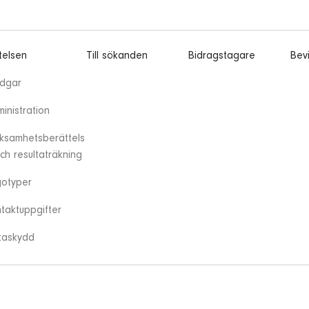
ftelsen
Till sökanden
Bidragstagare
Bevi
adgar
inistration
ksamhetsberättels
ch resultaträkning
otyper
taktuppgifter
taskydd