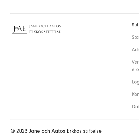
Sti
St
Adm
Ver
e o
Log
Kon
Da
© 2023 Jane och Aatos Erkkos stiftelse