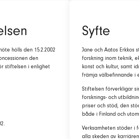
elsen
Syfte
möte hölls den 15.2.2002
Jane och Aatos Erkkos st
 koncessionen den
forskning inom teknik, 
 stiftelsen i enlighet
konst och kultur, samt id
främja välbefinnande i 
Stiftelsen förverkligar 
forsknings- och utbildni
priser och stöd, den stö
både i Finland och utom
02.
Verksamheten stöder i f
alla skeden av karriären