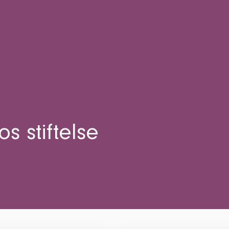
Stadgar
Administration
Verksamhetsberättelse och ja resultaträ
Logotyper
Kontaktuppgifter
Dataskydd
s stiftelse