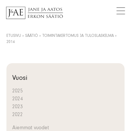
MYÖNNETYT AVUSTUKSET
Logot
Tutki avustuksia
AJANKOHTAISTA
Yhteystiedot
Artikkelit
FAQ
Tietosuojaseloste
Uutiset
ETUSIVU
»
SÄÄTIÖ
»
TOIMINTAKERTOMUS JA TULOSLASKELMA
»
FI
2014
Tiedotteet
SV
Tilaa uutiskirje
EN
Vuosi
2025
2024
2023
2022
Aiemmat vuodet