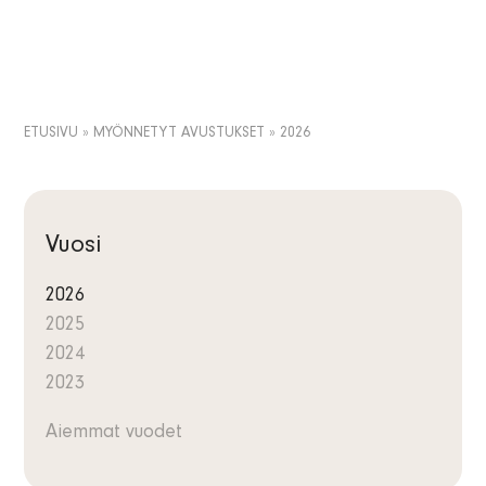
Tietosuojaseloste
Uutiset
FI
Tiedotteet
SV
Tilaa uutiskirje
EN
ETUSIVU
»
MYÖNNETYT AVUSTUKSET
»
2026
Vuosi
2026
2025
2024
2023
Aiemmat vuodet