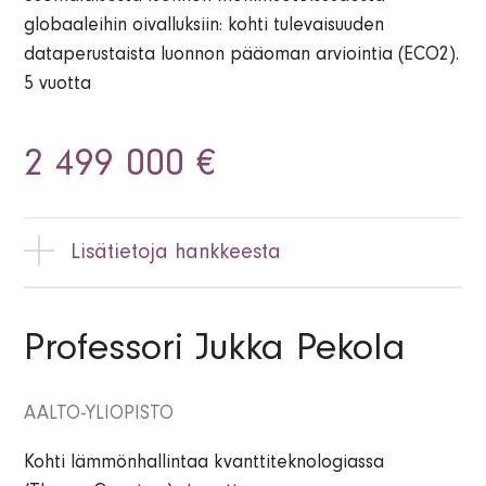
globaaleihin oivalluksiin: kohti tulevaisuuden
dataperustaista luonnon pääoman arviointia (ECO2).
5 vuotta
2 499 000 €
Lisätietoja hankkeesta
Luonnon monimuotoisuuden heikkeneminen, eli
luontopääoman hupeneminen, on nopeasti noussut
Professori Jukka Pekola
keskeiseksi riskiksi taloudelle, terveydelle ja
yhteiskunnalliselle vakaudelle. Vaikka luontopääoman merkitys
tunnistetaan laajasti, sen vaikutuksia talouteen ja laajemmin
AALTO-YLIOPISTO
yhteiskuntaan ei pystytä vielä luotettavasti mittaamaan.
ECO2-hanke on ainutlaatuinen ekologien ja taloustieteilijöiden
Kohti lämmönhallintaa kvanttiteknologiassa
datalähtöinen yhteistyö, jossa rakennetaan tieteellisesti