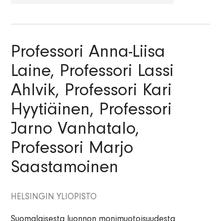
Lääketiede
Muu tiede
Professori Anna-Liisa
Taide ja kulttuuri
Laine, Professori Lassi
Tekniikka
Ahlvik, Professori Kari
Hyytiäinen, Professori
Jarno Vanhatalo,
Professori Marjo
Saastamoinen
HELSINGIN YLIOPISTO
Suomalaisesta luonnon monimuotoisuudesta