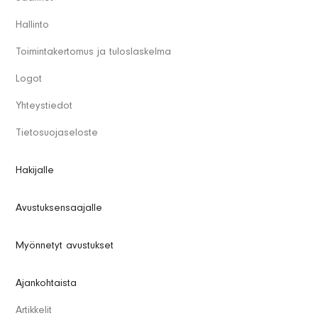
arvokasta tietoa kohteena olevan proteiiniperheen
Hallinto
lääkehyödynnettävyydestä. Toimiessaan menetelmämme voi
avata uusia mahdollisuuksia lääkeainekehitykselle laajemmin
Toimintakertomus ja tuloslaskelma
näihin haastaviin kohteisiin.
Logot
Yhteystiedot
Tietosuojaseloste
Hakijalle
Avustuksensaajalle
Myönnetyt avustukset
Ajankohtaista
Artikkelit