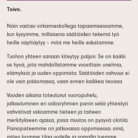
Toivo.
Näin vastasi virkamieskollega tapaamisessamme,
kun kysyimme, millaisena säätiöiden tekemä työ
heille näyttäytyy – mitä me heille edustamme.
Tuohon yhteen sanaan kiteytyy paljon. Se on kaikki
se hyvä, jota mahdollistamme vuosittain: unelmia,
elämyksiä ja uuden oppimista. Säätiöiden vahvuus ei
ole vain pääomassa, vaan ennen kaikkea teoissa.
Vuoden aikana toteutunut vuoropuhelu,
jalkautuminen eri sidosryhmien pariin sekä yhteistyö
vahvistivat uskoamme tieteen ja taiteen
merkitykseen ajassa, jossa muutos on pysyvä olotila.
Painopisteemme on jatkuvassa oppimisessa: siinä,
miten luomme tilaa uudelle ja samalla tuemme