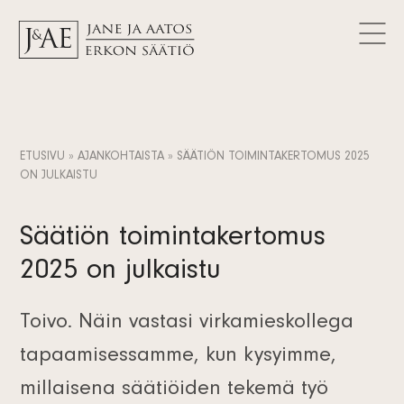
MYÖNNETYT AVUSTUKSET
Logot
Tutki avustuksia
AJANKOHTAISTA
Yhteystiedot
Artikkelit
FAQ
Tietosuojaseloste
Uutiset
FI
Tiedotteet
SV
ETUSIVU
»
AJANKOHTAISTA
»
SÄÄTIÖN TOIMINTAKERTOMUS 2025
Tilaa uutiskirje
ON JULKAISTU
EN
Säätiön toimintakertomus
2025 on julkaistu
Toivo. Näin vastasi virkamieskollega
tapaamisessamme, kun kysyimme,
millaisena säätiöiden tekemä työ