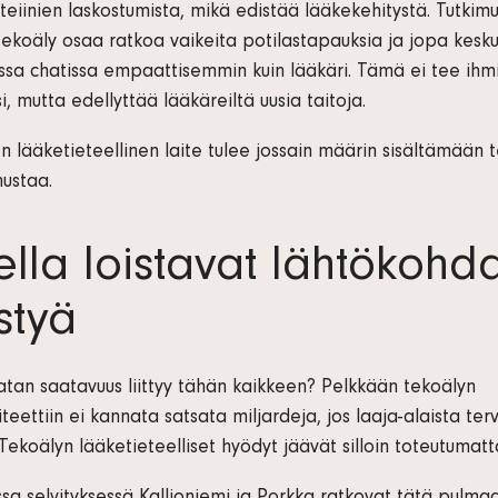
eiinien laskostumista, mikä edistää lääkekehitystä. Tutkim
 tekoäly osaa ratkoa vaikeita potilastapauksia ja jopa kesku
ssa chatissa empaattisemmin kuin lääkäri. Tämä ei tee ihm
, mutta edellyttää lääkäreiltä uusia taitoja.
n lääketieteellinen laite tulee jossain määrin sisältämään 
nustaa.
lla loistavat lähtökohda
styä
tan saatavuus liittyy tähän kaikkeen? Pelkkään tekoälyn
teettiin ei kannata satsata miljardeja, jos laaja-alaista te
 Tekoälyn lääketieteelliset hyödyt jäävät silloin toteutumatt