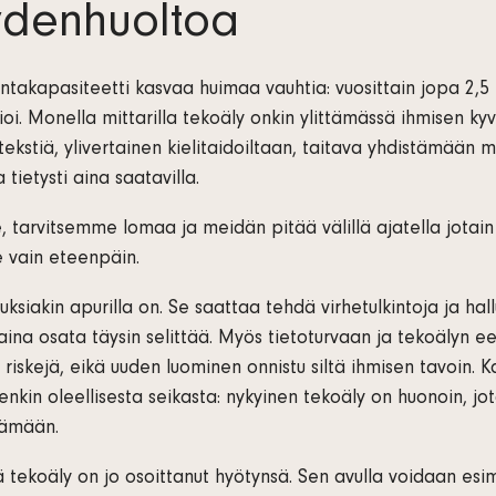
ydenhuoltoa
ntakapasiteetti kasvaa huimaa vauhtia: vuosittain jopa 2,5 k
ioi. Monella mittarilla tekoäly onkin ylittämässä ihmisen ky
ekstiä, ylivertainen kielitaidoiltaan, taitava yhdistämään 
 tietysti aina saatavilla.
tarvitsemme lomaa ja meidän pitää välillä ajatella jotain
 vain eteenpäin.
uksiakin apurilla on. Se saattaa tehdä virhetulkintoja ja hal
aina osata täysin selittää. Myös tietoturvaan ja tekoälyn e
y riskejä, eikä uuden luominen onnistu siltä ihmisen tavoin. K
tenkin oleellisesta seikasta: nykyinen tekoäly on huonoin, j
tämään.
 tekoäly on jo osoittanut hyötynsä. Sen avulla voidaan esim