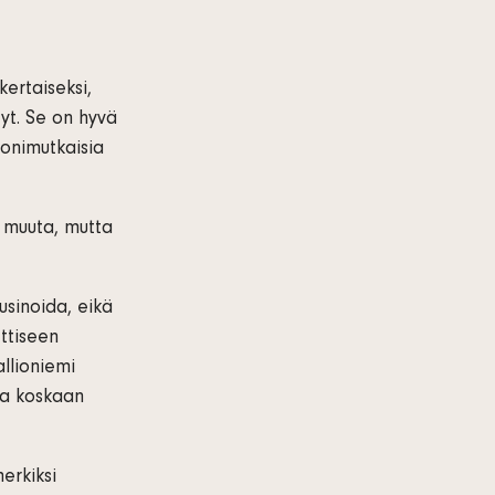
ertaiseksi,
vyt. Se on hyvä
monimutkaisia
 muuta, mutta
lusinoida, eikä
ettiseen
allioniemi
ota koskaan
erkiksi