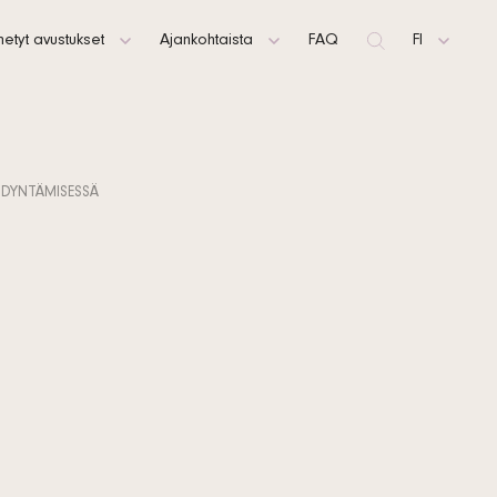
etyt avustukset
Ajankohtaista
FAQ
Hae
FI
 avustuksia
Artikkelit
SV
Uutiset
EN
ÖDYNTÄMISESSÄ
Tiedotteet
Tilaa uutiskirje
a