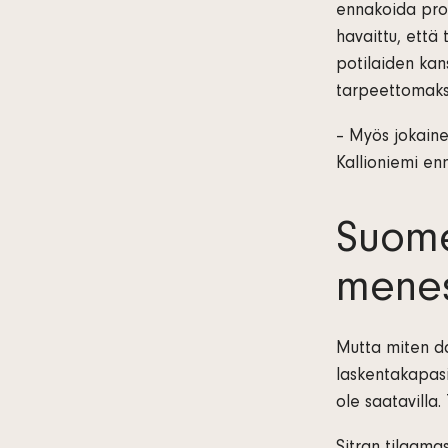
ennakoida prot
havaittu, että
potilaiden kan
tarpeettomaksi
– Myös jokaine
Kallioniemi en
Suome
mene
Mutta miten da
laskentakapasi
ole saatavilla.