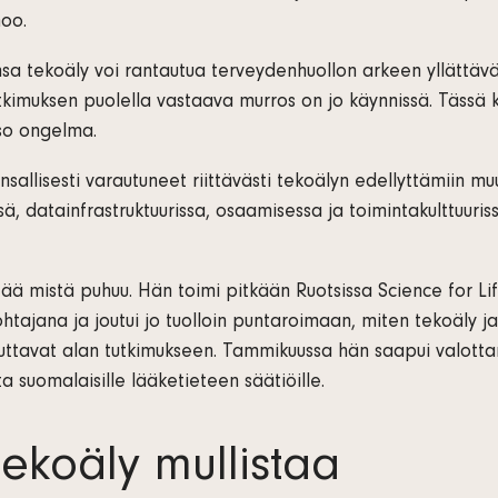
noo.
a tekoäly voi rantautua terveydenhuollon arkeen yllättävä
utkimuksen puolella vastaava murros on jo käynnissä. Tässä 
iso ongelma.
sallisesti varautuneet riittävästi tekoälyn edellyttämiin mu
ä, datainfrastruktuurissa, osaamisessa ja toimintakulttuuris
tää mistä puhuu. Hän toimi pitkään Ruotsissa Science for Lif
ohtajana ja joutui jo tuolloin puntaroimaan, miten tekoäly j
uttavat alan tutkimukseen. Tammikuussa hän saapui valotta
a suomalaisille lääketieteen säätiöille.
tekoäly mullistaa