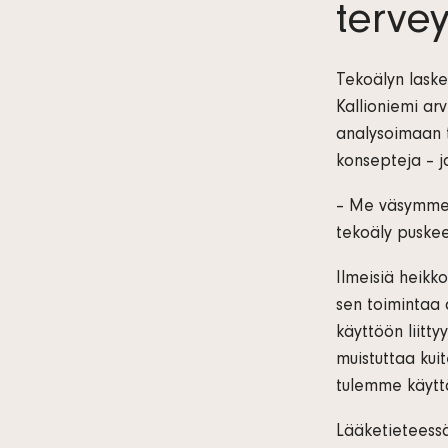
terve
Tekoälyn laske
Kallioniemi arv
analysoimaan t
konsepteja – ja
– Me väsymme, 
tekoäly puskee
Ilmeisiä heikko
sen toimintaa 
käyttöön liitty
muistuttaa kui
tulemme käyt
Lääketieteessä