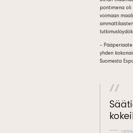
Sitran tilaama
pontimena oli
voimaan maalis
ammattilaisten 
tutkimuslöydök
– Pääperiaate
yhden kokonais
Suomesta Espan
Sääti
kokei
HANNA