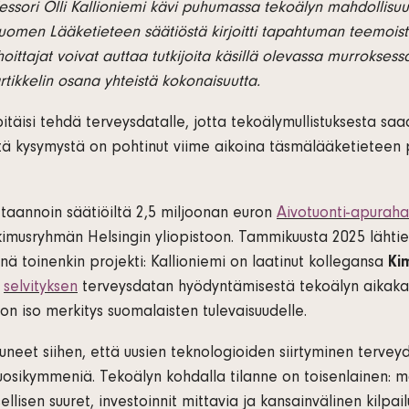
fessori Olli Kallioniemi kävi puhumassa tekoälyn mahdollisuu
men Lääketieteen säätiöstä kirjoitti tapahtuman teemoista 
ittajat voivat auttaa tutkijoita käsillä olevassa murroksess
tikkelin osana yhteistä kokonaisuutta.
täisi tehdä terveysdatalle, jotta tekoälymullistuksesta s
ätä kysymystä on pohtinut viime aikoina täsmälääketieteen
i taannoin säätiöiltä 2,5 miljoonan euron
Aivotuonti-apurah
kimusryhmän Helsingin yliopistoon. Tammikuusta 2025 lähti
enä toinenkin projekti: Kallioniemi on laatinut kollegansa
Ki
a
selvityksen
terveysdatan hyödyntämisestä tekoälyn aikaka
 on iso merkitys suomalaisten tulevaisuudelle.
neet siihen, että uusien teknologioiden siirtyminen tervey
uosikymmeniä. Tekoälyn kohdalla tilanne on toisenlainen: m
llisen suuret, investoinnit mittavia ja kansainvälinen kilpai