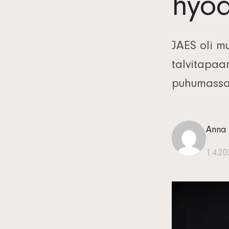
hyö
JAES oli m
talvitapaam
puhumassa 
Anna
1.4.2