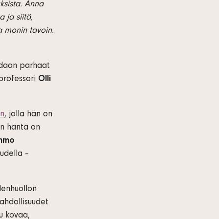
ksista. Anna
ja siitä,
a monin tavoin.
aadaan parhaat
 professori
Olli
an
, jolla hän on
en häntä on
mmo
udella –
denhuollon
ahdollisuudet
lu kovaa,