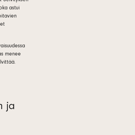
. Selvityksen
oka astui
oitavien
det
vaisuudessa
las menee
vittää.
n ja