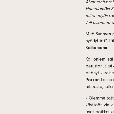
Aivotuonti-pro
Humalamäki Suo
miten myös raho
Julkaisemme ar
Mitä Suomen pi
hyödyt irti? T
Kallioniemi
.
Kallioniemi sa
perustanut tut
pitänyt kiireis
Porkan
kanss
aiheesta, jolla
– Olemme tottu
käyttöön vie v
ovat poikkeukse