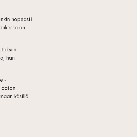
nkin nopeasti
kaikessa on
utoksiin
sa, hän
e -
a datan
maan käsillä