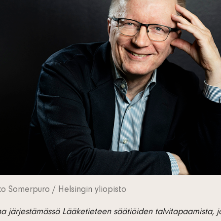
 Somerpuro / Helsingin yliopisto
a järjestämässä Lääketieteen säätiöiden talvitapaamista, j