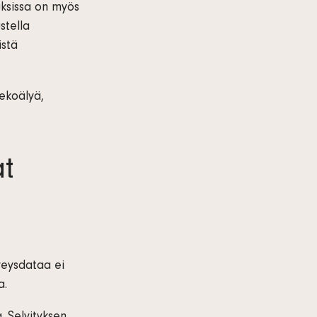
uksissa on myös
stella
istä
tekoälyä,
t
rveysdataa ei
a.