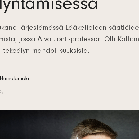
dyntämisessä
ukana järjestämässä Lääketieteen säätiöid
ista, jossa Aivotuonti-professori Olli Kallio
tekoälyn mahdollisuuksista.
 Humalamäki
026