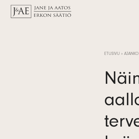
ETUSIVU
»
AJANKO
Näin
aall
terv