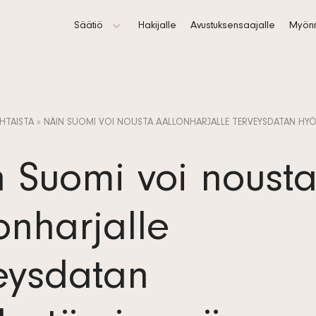
Säätiö
Hakijalle
Avustuksensaajalle
Myönn
Säännöt
Tutki
Hallinto
HTAISTA
»
NÄIN SUOMI VOI NOUSTA AALLONHARJALLE TERVEYSDATAN HY
Toimintakertomus ja tuloslaskelma
Logot
 Suomi voi noust
Yhteystiedot
onharjalle
Tietosuojaseloste
eysdatan