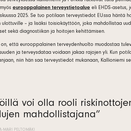
ssa selvityksessä Kallioniemi ja Porkka ratkovat tätä pulmaa
 myös
eurooppalainen terveystietoalue
eli EHDS-asetus, j
kuussa 2025. Se tuo potilaan terveystiedot EU:ssa häntä h
ulottuville – ja lisäksi toisiokäyttöön, joka mahdollistaa uu
set sekä diagnostiikan ja hoitojen kehittämisen.
 on, että eurooppalainen terveydenhuolto muodostaa tule
uuden ja terveysdataa voidaan jakaa rajojen yli. Kun poti
jaan, niin hän saa terveystiedot mukanaan, Kallioniemi sel
öillä voi olla rooli riskinottoje
lujen mahdollistajana”
-MARI PELTOMÄKI