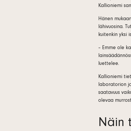
Kallioniemi sa
Hänen mukaans
lähivuosina. T
kuitenkin yksi 
– Emme ole kan
lainsäädännöss
luettelee.
Kallioniemi tie
laboratorion j
saatavuus vaik
olevaa murrost
Näin 