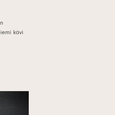
en
niemi kävi