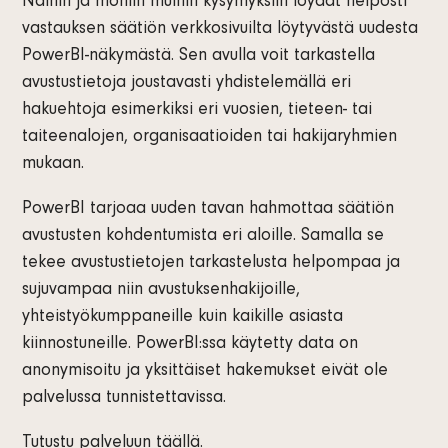
Näihin ja moniin muihin kysymyksiin löydät helposti
vastauksen säätiön verkkosivuilta löytyvästä uudesta
PowerBI-näkymästä. Sen avulla voit tarkastella
avustustietoja joustavasti yhdistelemällä eri
hakuehtoja esimerkiksi eri vuosien, tieteen- tai
taiteenalojen, organisaatioiden tai hakijaryhmien
mukaan.
PowerBI tarjoaa uuden tavan hahmottaa säätiön
avustusten kohdentumista eri aloille. Samalla se
tekee avustustietojen tarkastelusta helpompaa ja
sujuvampaa niin avustuksenhakijoille,
yhteistyökumppaneille kuin kaikille asiasta
kiinnostuneille. PowerBI:ssa käytetty data on
anonymisoitu ja yksittäiset hakemukset eivät ole
palvelussa tunnistettavissa.
Tutustu palveluun
täällä.