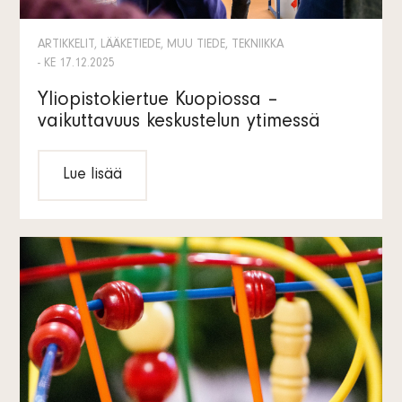
ARTIKKELIT, LÄÄKETIEDE, MUU TIEDE, TEKNIIKKA
- KE 17.12.2025
Yliopistokiertue Kuopiossa –
vaikuttavuus keskustelun ytimessä
Lue lisää