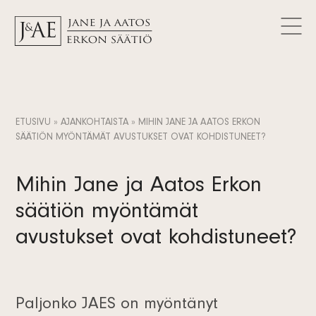
MYÖNNETYT AVUSTUKSET
Logot
Tutki avustuksia
AJANKOHTAISTA
Yhteystiedot
Artikkelit
FAQ
Tietosuojaseloste
Uutiset
FI
Tiedotteet
SV
ETUSIVU
»
AJANKOHTAISTA
»
MIHIN JANE JA AATOS ERKON
Tilaa uutiskirje
SÄÄTIÖN MYÖNTÄMÄT AVUSTUKSET OVAT KOHDISTUNEET?
EN
Mihin Jane ja Aatos Erkon
säätiön myöntämät
avustukset ovat kohdistuneet?
Paljonko JAES on myöntänyt