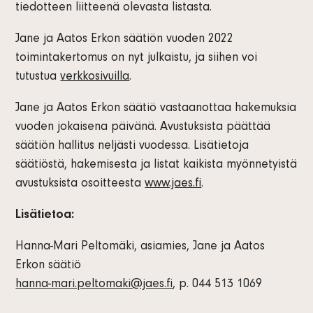
tiedotteen liitteenä olevasta listasta.
Jane ja Aatos Erkon säätiön vuoden 2022
toimintakertomus on nyt julkaistu, ja siihen voi
tutustua
verkkosivuilla
.
Jane ja Aatos Erkon säätiö vastaanottaa hakemuksia
vuoden jokaisena päivänä. Avustuksista päättää
säätiön hallitus neljästi vuodessa. Lisätietoja
säätiöstä, hakemisesta ja listat kaikista myönnetyistä
avustuksista osoitteesta
www.jaes.fi
.
Lisätietoa:
Hanna-Mari Peltomäki, asiamies, Jane ja Aatos
Erkon säätiö
hanna-mari.peltomaki@jaes.fi
, p. 044 513 1069