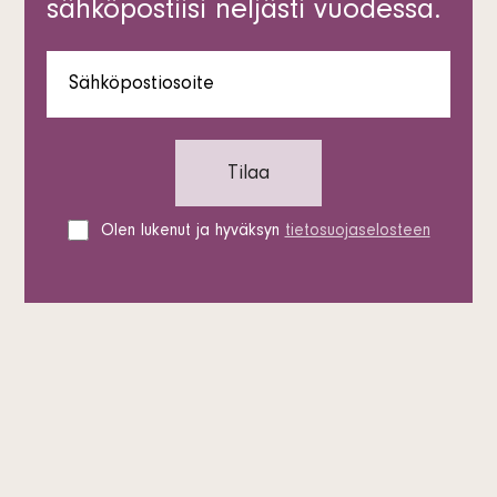
sähköpostiisi neljästi vuodessa.
Olen lukenut ja hyväksyn
tietosuojaselosteen