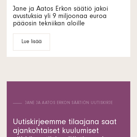
Jane ja Aatos Erkon säätiö jakoi
avustuksia yli 9 miljoonaa euroa
pääosin tekniikan aloille
Lue lisää
JANE JA AATOS ERKON SÄÄTIÖN UUTISKIRJE
Uutiskirjeemme tilaajana saat
ajankohtaiset kuulumiset