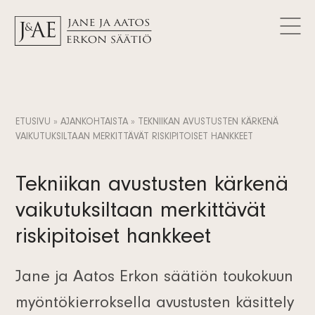
MYÖNNETYT AVUSTUKSET
Logot
Tutki avustuksia
AJANKOHTAISTA
Yhteystiedot
Artikkelit
FAQ
Tietosuojaseloste
Uutiset
FI
Tiedotteet
SV
ETUSIVU
»
AJANKOHTAISTA
»
TEKNIIKAN AVUSTUSTEN KÄRKENÄ
Tilaa uutiskirje
VAIKUTUKSILTAAN MERKITTÄVÄT RISKIPITOISET HANKKEET
EN
Tekniikan avustusten kärkenä
vaikutuksiltaan merkittävät
riskipitoiset hankkeet
Jane ja Aatos Erkon säätiön toukokuun
myöntökierroksella avustusten käsittely