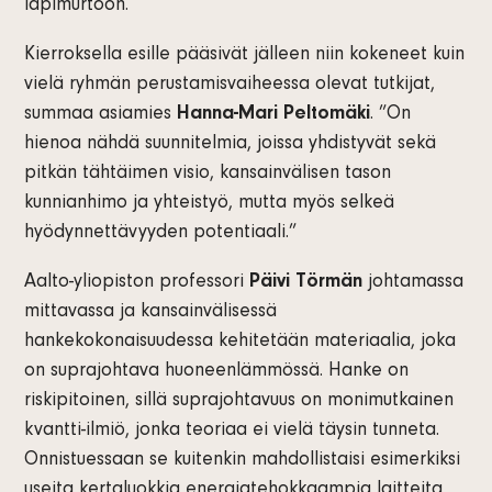
läpimurtoon.
Kierroksella esille pääsivät jälleen niin kokeneet kuin
vielä ryhmän perustamisvaiheessa olevat tutkijat,
summaa asiamies
Hanna-Mari Peltomäki
. ”On
hienoa nähdä suunnitelmia, joissa yhdistyvät sekä
pitkän tähtäimen visio, kansainvälisen tason
kunnianhimo ja yhteistyö, mutta myös selkeä
hyödynnettävyyden potentiaali.”
Aalto-yliopiston professori
Päivi Törmän
johtamassa
mittavassa ja kansainvälisessä
hankekokonaisuudessa kehitetään materiaalia, joka
on suprajohtava huoneenlämmössä. Hanke on
riskipitoinen, sillä suprajohtavuus on monimutkainen
kvantti-ilmiö, jonka teoriaa ei vielä täysin tunneta.
Onnistuessaan se kuitenkin mahdollistaisi esimerkiksi
useita kertaluokkia energiatehokkaampia laitteita,