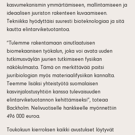
kasvumekanismin ymmärtämiseen, mallintamiseen ja
ideaalisen juuriston rakenteen kuvaamiseen.
Tekniikka hyödyttäisi suuresti bioteknologiaa ja sitä
kautta elintarviketuotantoa.
”Tulemme rakentamaan ainutlaatuisen
biomekaanisen työkalun, joka voi avata uuden
tutkimusväylän juurien tutkimiseen fysiikan
näkökulmasta. Tämä on merkittävää paitsi
juuribiologian myös materiaalifysiikan kannalta.
Teemme lisäksi yhteistyötä suomalaisen
kasvinjalostusyhtiön kanssa tulevaisuuden
elintarviketuotannon kehittämiseksi”, toteaa
Backholm. Nelivuotiselle hankkeelle myönnettiin
496 000 euroa.
Toukokuun kierroksen kaikki avustukset löytyvät