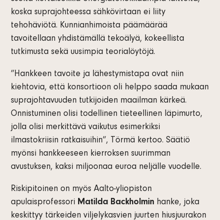
koska suprajohteessa sähkövirtaan ei liity
tehohäviötä. Kunnianhimoista päämäärää
tavoitellaan yhdistämällä tekoälyä, kokeellista
tutkimusta sekä uusimpia teorialöytöjä.
”Hankkeen tavoite ja lähestymistapa ovat niin
kiehtovia, että konsortioon oli helppo saada mukaan
suprajohtavuuden tutkijoiden maailman kärkeä.
Onnistuminen olisi todellinen tieteellinen läpimurto,
jolla olisi merkittävä vaikutus esimerkiksi
ilmastokriisin ratkaisuihin”, Törmä kertoo. Säätiö
myönsi hankkeeseen kierroksen suurimman
avustuksen, kaksi miljoonaa euroa neljälle vuodelle.
Riskipitoinen on myös Aalto-yliopiston
apulaisprofessori
Matilda Backholmin
hanke, joka
keskittyy tärkeiden viljelykasvien juurten hiusjuurakon