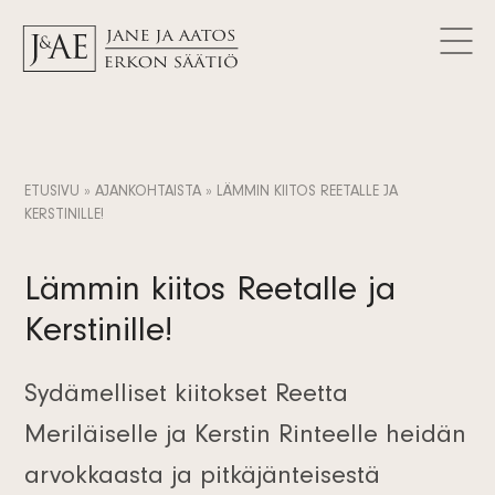
MYÖNNETYT AVUSTUKSET
Logot
Tutki avustuksia
AJANKOHTAISTA
Yhteystiedot
Artikkelit
FAQ
Tietosuojaseloste
Uutiset
FI
Tiedotteet
SV
ETUSIVU
»
AJANKOHTAISTA
»
LÄMMIN KIITOS REETALLE JA
Tilaa uutiskirje
KERSTINILLE!
EN
Lämmin kiitos Reetalle ja
Kerstinille!
Sydämelliset kiitokset Reetta
Meriläiselle ja Kerstin Rinteelle heidän
arvokkaasta ja pitkäjänteisestä