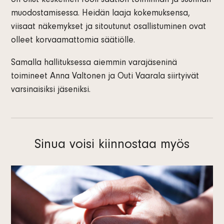
on ollut keskeinen rooli säätiön toiminnan ja suunnan
muodostamisessa. Heidän laaja kokemuksensa,
viisaat näkemykset ja sitoutunut osallistuminen ovat
olleet korvaamattomia säätiölle.
Samalla hallituksessa aiemmin varajäseninä
toimineet Anna Valtonen ja Outi Vaarala siirtyivät
varsinaisiksi jäseniksi.
Sinua voisi kiinnostaa myös