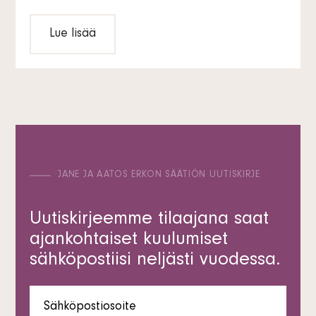
Lue lisää
JANE JA AATOS ERKON SÄÄTIÖN UUTISKIRJE
Uutiskirjeemme tilaajana saat
ajankohtaiset kuulumiset
sähköpostiisi neljästi vuodessa.