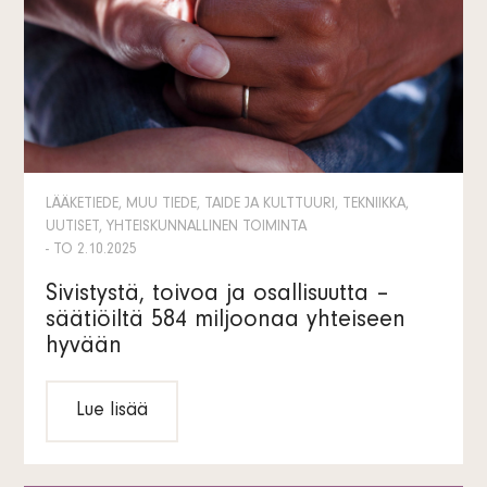
LÄÄKETIEDE, MUU TIEDE, TAIDE JA KULTTUURI, TEKNIIKKA,
UUTISET, YHTEISKUNNALLINEN TOIMINTA
- TO 2.10.2025
Sivistystä, toivoa ja osallisuutta –
säätiöiltä 584 miljoonaa yhteiseen
hyvään
Lue lisää