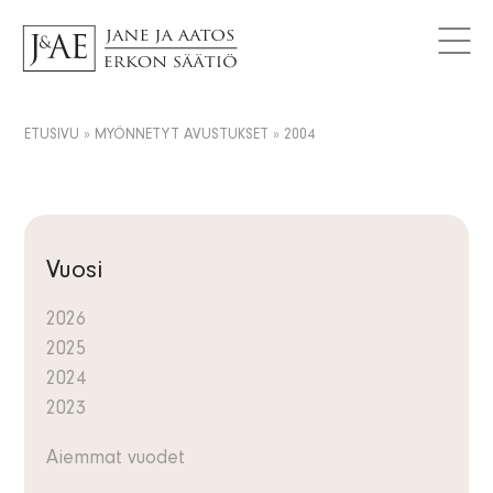
MYÖNNETYT AVUSTUKSET
Logot
Tutki avustuksia
AJANKOHTAISTA
Yhteystiedot
Artikkelit
FAQ
Tietosuojaseloste
Uutiset
ETUSIVU
»
MYÖNNETYT AVUSTUKSET
»
2004
FI
Tiedotteet
SV
Tilaa uutiskirje
EN
Vuosi
2026
2025
2024
2023
Aiemmat vuodet