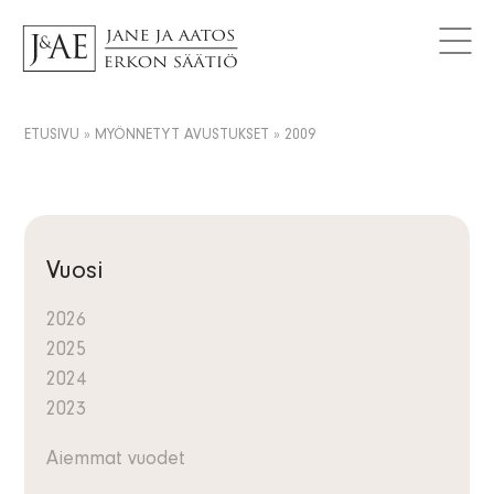
MYÖNNETYT AVUSTUKSET
Logot
Tutki avustuksia
AJANKOHTAISTA
Yhteystiedot
Artikkelit
FAQ
Tietosuojaseloste
Uutiset
ETUSIVU
»
MYÖNNETYT AVUSTUKSET
»
2009
FI
Tiedotteet
SV
Tilaa uutiskirje
EN
Vuosi
2026
2025
2024
2023
Aiemmat vuodet