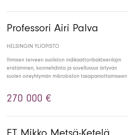
Professori Airi Palva
HELSINGIN YLIOPISTO
Ihmisen terveen suoliston indikaattoribakteerilajin
eristäminen, luonnehdinta ja soveltuvuus ärtyvän
suolen oireyhtymän mikrobiston tasapainottamiseen
270 000 €
FT Mikko Metsä-Ketelä