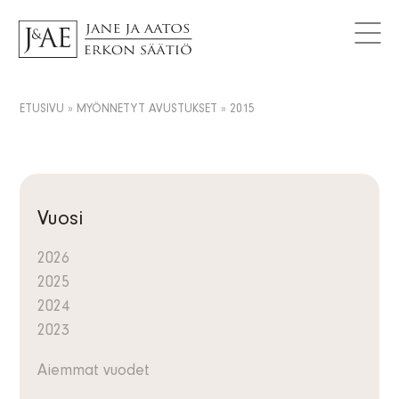
MYÖNNETYT AVUSTUKSET
Logot
Tutki avustuksia
AJANKOHTAISTA
Yhteystiedot
Artikkelit
FAQ
Tietosuojaseloste
Uutiset
ETUSIVU
»
MYÖNNETYT AVUSTUKSET
»
2015
FI
Tiedotteet
SV
Tilaa uutiskirje
EN
Vuosi
2026
2025
2024
2023
Aiemmat vuodet