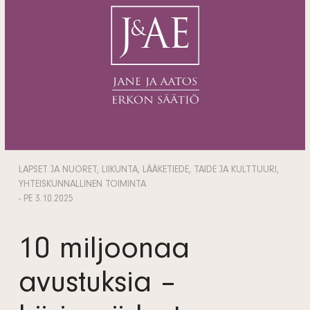
LAPSET JA NUORET, LIIKUNTA, LÄÄKETIEDE, TAIDE JA KULTTUURI,
YHTEISKUNNALLINEN TOIMINTA
- PE 3.10.2025
10 miljoonaa
avustuksia –