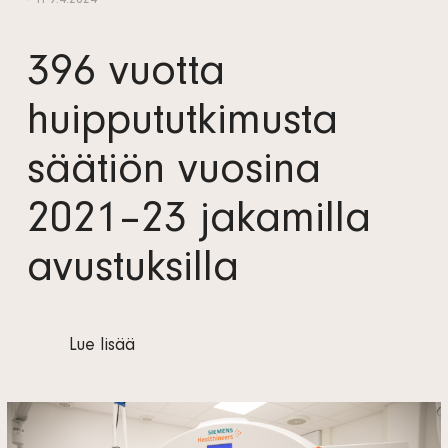
- TI 9.4.2024
396 vuotta
huippututkimusta
säätiön vuosina
2021–23 jakamilla
avustuksilla
Lue lisää