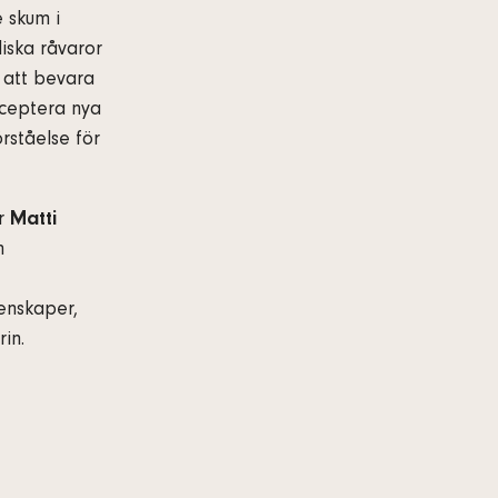
 skum i
iska råvaror
e att bevara
cceptera nya
rståelse för
or
Matti
h
enskaper,
in.