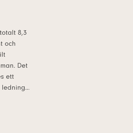
totalt 8,3
st och
lt
eman. Det
s ett
r ledning…