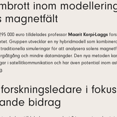
brott inom modellerin
s magnetfält
295 000 euro tilldelades professor
Maarit Korpi-Laggs
fors
tetet. Gruppen utvecklar en ny hybridmodell som kombinerar 
 traditionella simuleringar för att analysera solens magnetfä
rgiåtgång och mindre datamängder. Den nya metoden kan b
ngar i satellitkommunikation och har även potential inom a
g.
forskningsledare i fokus
ande bidrag