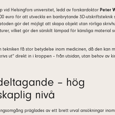
p vid Helsingfors universitet, ledd av forskardoktor
Peter 
000 euro för att utveckla en banbrytande 3D-utskriftstekni
Metoden gör det möjligt att skapa objekt utan rörliga skrivh
rer, vilket gör den särskilt lämpad för känsliga material 
n tekniken få stor betydelse inom medicinen, då den kan m
rivs ut” direkt in i kroppen – från utsidan, utan behov av ki
 deltagande – hög
skaplig nivå
ingsomgång präglades av ett brett urval ansökningar inom