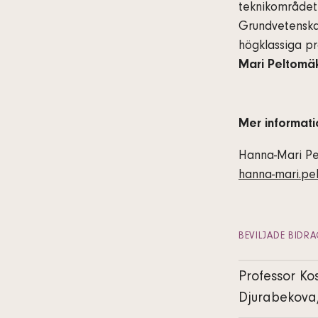
teknikområdet 
Grundvetenskap
högklassiga pr
Mari Peltomäk
Mer informati
Hanna-Mari Pe
hanna-mari.pe
BEVILJADE BIDR
Professor Kos
Djurabekova,