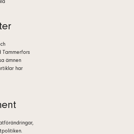
ala
ter
och
vid Tammerfors
ssa ämnen
rtiklar har
ment
atförändringar,
politiken.