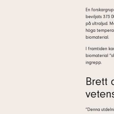
En forskargrup
beviljats 373 
på ultraljud. 
höga temperatu
biomaterial.
I framtiden ka
biomaterial ”sk
ingrepp.
Brett
veten
”Denna utdeln