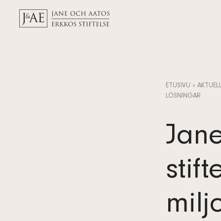
ETUSIVU
»
AKTUEL
LÖSNINGAR
Jane
stif
milj