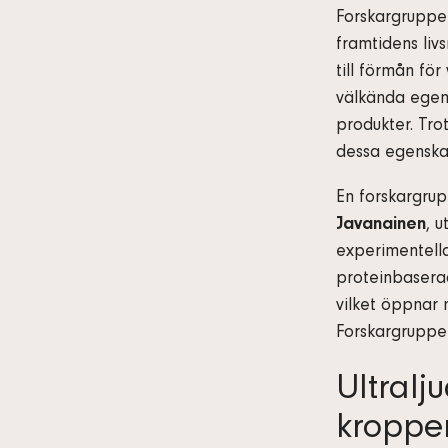
Forskargruppen
framtidens liv
till förmån fö
välkända egen
produkter. Tro
dessa egenska
En forskargrup
Javanainen
, 
experimentella
proteinbaserad
vilket öppnar 
Forskargruppen
Ultralj
kroppe