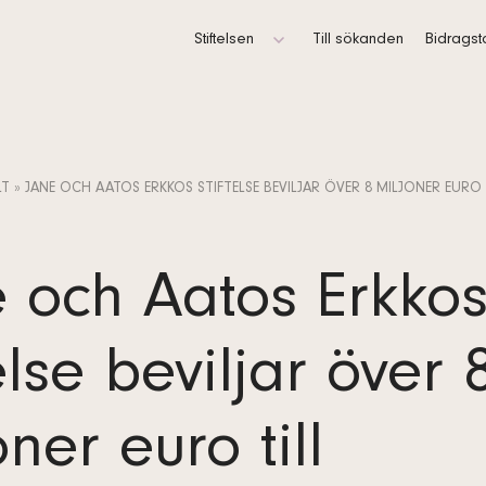
Stiftelsen
Till sökanden
Bidrags
Stadgar
Administration
LT
»
JANE OCH AATOS ERKKOS STIFTELSE BEVILJAR ÖVER 8 MILJONER EURO 
Verksamhetsberättelse och ja resultaträ
Logotyper
 och Aatos Erkko
Kontaktuppgifter
Dataskydd
telse beviljar över 
oner euro till