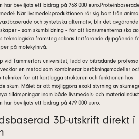
 har beviljats ett bidrag på 768 000 euro.Proteinbaserade
smedel: När livsmedelsproduktionen rör sig bort från animal
r växtbaserade och syntetiska alternativ, blir det avgörand
skaper – som skumbildning – för att konsumenterna ska a
ts teknologiska framsteg saknas fortfarande djupgående fö
per på molekylnivå.
p vid Tammerfors universitet, ledd av biträdande profess
utvecklar en metod som kombinerar beräkningsmodeller oc
 tekniker för att kartlägga strukturen och funktionen hos
e skum. Målet är att möjliggöra exakt styrning av skumeg
nya tillämpningar inom både livsmedels- och materialindustr
 har beviljats ett bidrag på 479 000 euro.
udsbaserad 3D-utskrift direkt i
n