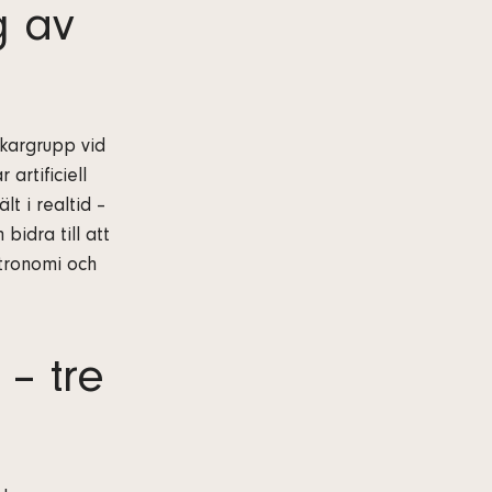
g av
kargrupp vid
artificiell
lt i realtid –
idra till att
stronomi och
 – tre