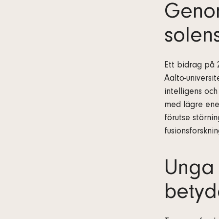
Genom
solen
Ett bidrag på 
Aalto-universi
intelligens och
med lägre ene
förutse störni
fusionsforsknin
Unga 
betyd