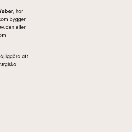
Weber
, har
k som bygger
uvuden eller
som
öjliggöra att
rurgiska