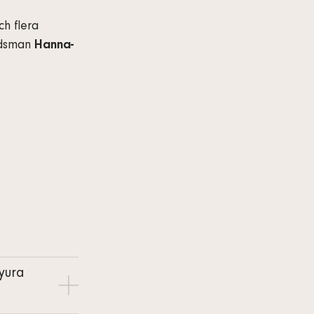
ch flera
budsman
Hanna-
lyura