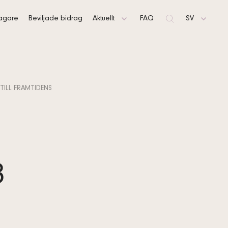
tagare
Beviljade bidrag
Aktuellt
FAQ
Sök
SV
Artiklar
FI
Nyheter
EN
TILL FRAMTIDENS
kning
Meddelanden
s
8