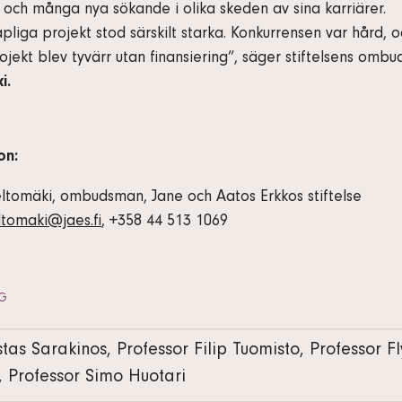
och många nya sökande i olika skeden av sina karriärer.
liga projekt stod särskilt starka. Konkurrensen var hård, o
ojekt blev tyvärr utan finansiering”, säger stiftelsens om
i.
on:
ltomäki, ombudsman, Jane och Aatos Erkkos stiftelse
ltomaki@jaes.fi
, +358 44 513 1069
AG
tas Sarakinos, Professor Filip Tuomisto, Professor F
 Professor Simo Huotari