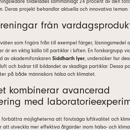
ningsledare tilldelades sammanlagt 24 procent av den tot
. Deras projekt behandlar aktuella och innovativa teman:
oreningar från vardagsproduk
väten som frigörs från till exempel färger, lösningsmedel 
 är en viktig källa till partiklar i luften. En forskargrupp 
edd av akademiforskaren
Siddharth Iyer
, undersöker hur de
ft och bidrar till bildandet av skadliga partiklar. Dessa pa
ter på både människors hälsa och klimatet.
tet kombinerar avancerad
ering med laboratorieexperi
 förbättra möjligheterna att förutsäga luftkvalitet och klim
r att utveckla mer effektiva åtgärder inom hälso- och klimat