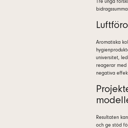
Tre unga forsk
bidragssumman
Luftför
Aromatiska kol
hygienprodukter
universitet, l
reagerar med lu
negativa effek
Projek
modell
Resultaten kan
och ge stöd fö