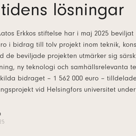
tidens lösningar
tos Erkkos stiftelse har i maj 2025 beviljat 
ro i bidrag till tolv projekt inom teknik, kon
nd de beviljade projekten utmärker sig särski
ning, ny teknologi och samhällsrelevanta t
kilda bidraget – 1 562 000 euro – tilldelade
ingsprojekt vid Helsingfors universitet unde
n
025