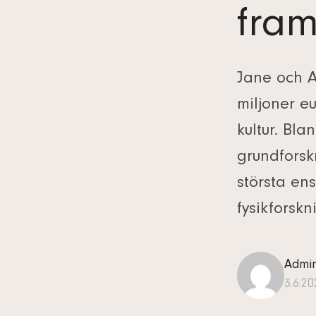
fram
Jane och Aa
miljoner eu
kultur. Bla
grundforsk
största ens
fysikforskn
Admi
3.6.2