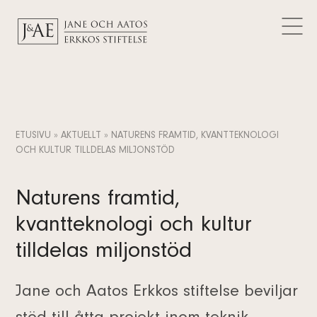
BEVILJADE BIDRAG
Logotyper
AKTUELLT
Kontaktuppgifter
Artiklar
FAQ
Dataskydd
Nyheter
SV
Meddelanden
FI
ETUSIVU
»
AKTUELLT
»
NATURENS FRAMTID, KVANTTEKNOLOGI
EN
OCH KULTUR TILLDELAS MILJONSTÖD
Naturens framtid,
kvantteknologi och kultur
tilldelas miljonstöd
Jane och Aatos Erkkos stiftelse beviljar