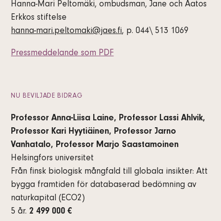
Hanna-Mari Peltomäki, ombudsman, Jane och Aatos
Erkkos stiftelse
hanna-mari.peltomaki@jaes.fi
, p. 044\ 513 1069
Pressmeddelande som PDF
NU BEVILJADE BIDRAG
Professor Anna-Liisa Laine, Professor Lassi Ahlvik,
Professor Kari Hyytiäinen, Professor Jarno
Vanhatalo, Professor Marjo Saastamoinen
Helsingfors universitet
Från finsk biologisk mångfald till globala insikter: Att
bygga framtiden för databaserad bedömning av
naturkapital (ECO2)
5 år.
2 499 000 €