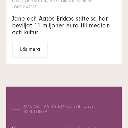
KONST OCH KULTUR, MEDDELANDEN, MEDICIN
- ONS 2.4.2025
Jane och Aatos Erkkos stiftelse har
beviljat 11 miljoner euro till medicin
och kultur
Läs mera
JANE OCH AATOS ERKKOS STIFTELSES
NYHETSBREV