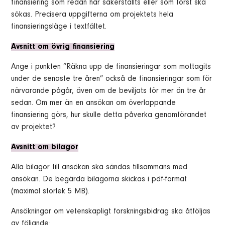
finansiering som redan har säkerställts eller som först ska
sökas. Precisera uppgifterna om projektets hela
finansieringsläge i textfältet.
Avsnitt om övrig finansiering
Ange i punkten ”Räkna upp de finansieringar som mottagits
under de senaste tre åren” också de finansieringar som för
närvarande pågår, även om de beviljats för mer än tre år
sedan. Om mer än en ansökan om överlappande
finansiering görs, hur skulle detta påverka genomförandet
av projektet?
Avsnitt om bilagor
Alla bilagor till ansökan ska sändas tillsammans med
ansökan. De begärda bilagorna skickas i pdf-format
(maximal storlek 5 MB).
Ansökningar om vetenskapligt forskningsbidrag ska åtföljas
av följande: