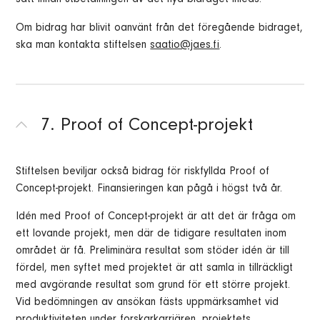
sätt innan utbetalningen av det nya bidraget inleds.
Om bidrag har blivit oanvänt från det föregående bidraget,
ska man kontakta stiftelsen
saatio@jaes.fi
.
7. Proof of Concept-projekt
Stiftelsen beviljar också bidrag för riskfyllda Proof of
Concept-projekt. Finansieringen kan pågå i högst två år.
Idén med Proof of Concept-projekt är att det är fråga om
ett lovande projekt, men där de tidigare resultaten inom
området är få. Preliminära resultat som stöder idén är till
fördel, men syftet med projektet är att samla in tillräckligt
med avgörande resultat som grund för ett större projekt.
Vid bedömningen av ansökan fästs uppmärksamhet vid