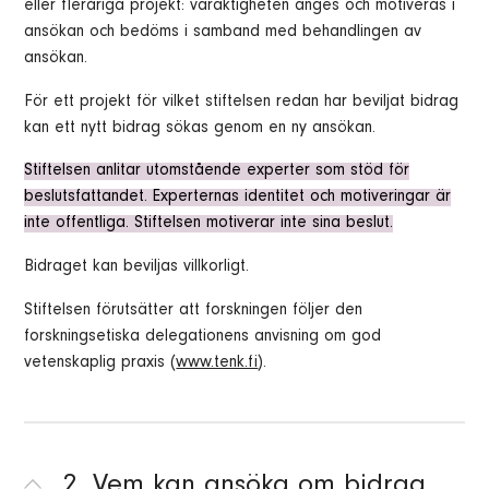
eller fleråriga projekt: varaktigheten anges och motiveras i
ansökan och bedöms i samband med behandlingen av
ansökan.
För ett projekt för vilket stiftelsen redan har beviljat bidrag
kan ett nytt bidrag sökas genom en ny ansökan.
Stiftelsen anlitar utomstående experter som stöd för
beslutsfattandet. Experternas identitet och motiveringar är
inte offentliga. Stiftelsen motiverar inte sina beslut.
Bidraget kan beviljas villkorligt.
Stiftelsen förutsätter att forskningen följer den
forskningsetiska delegationens anvisning om god
vetenskaplig praxis (
www.tenk.fi
).
2. Vem kan ansöka om bidrag