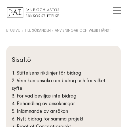
BEVILJADE BIDRAG
Logotyper
AKTUELLT
Kontaktuppgifter
Artiklar
FAQ
Dataskydd
ETUSIVU
»
TILL SÖKANDEN
»
ANVISNINGAR OCH WEBBTJÄNST
Nyheter
SV
Meddelanden
FI
EN
Sisältö
1. Stiftelsens riktlinjer för bidrag
2. Vem kan ansöka om bidrag och för vilket
syfte
3. För vad beviljas inte bidrag
4. Behandling av ansökningar
5. Inlämnande av ansökan
6. Nytt bidrag för samma projekt