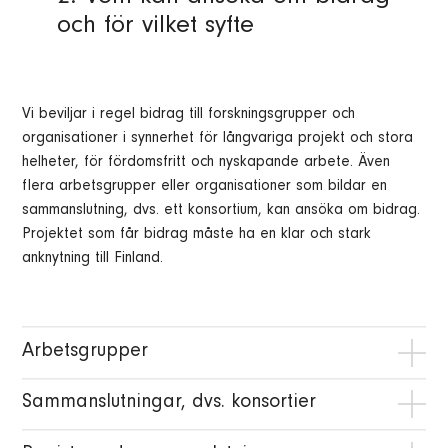
och för vilket syfte
Vi beviljar i regel bidrag till forskningsgrupper och
organisationer i synnerhet för långvariga projekt och stora
helheter, för fördomsfritt och nyskapande arbete. Även
flera arbetsgrupper eller organisationer som bildar en
sammanslutning, dvs. ett konsortium, kan ansöka om bidrag.
Projektet som får bidrag måste ha en klar och stark
anknytning till Finland.
Arbetsgrupper
Arbetsgrupperna kan ansöka om bidrag för arbete
Sammanslutningar, dvs. konsortier
och/eller kostnader. Arbetsgruppen ska ha en ansvarig
person som är huvudsökande och som ansvarar för