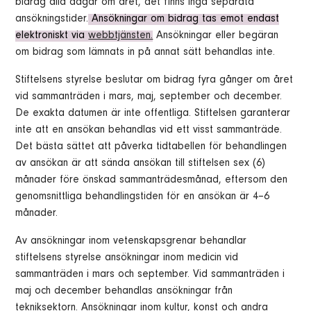
bidrag alla dagar om året, det finns inga separata
ansökningstider.
Ansökningar om bidrag tas emot endast
elektroniskt via
webbtjänsten.
Ansökningar eller begäran
om bidrag som lämnats in på annat sätt behandlas inte.
Stiftelsens styrelse beslutar om bidrag fyra gånger om året
vid sammanträden i mars, maj, september och december.
De exakta datumen är inte offentliga. Stiftelsen garanterar
inte att en ansökan behandlas vid ett visst sammanträde.
Det bästa sättet att påverka tidtabellen för behandlingen
av ansökan är att sända ansökan till stiftelsen sex (6)
månader före önskad sammanträdesmånad, eftersom den
genomsnittliga behandlingstiden för en ansökan är 4–6
månader.
Av ansökningar inom vetenskapsgrenar behandlar
stiftelsens styrelse ansökningar inom medicin vid
sammanträden i mars och september. Vid sammanträden i
maj och december behandlas ansökningar från
tekniksektorn. Ansökningar inom kultur, konst och andra