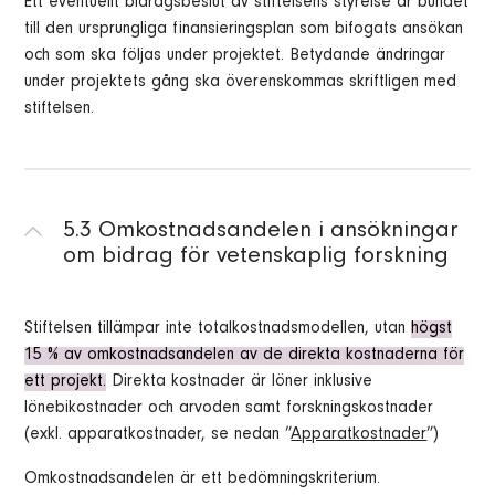
Ett eventuellt bidragsbeslut av stiftelsens styrelse är bundet
till den ursprungliga finansieringsplan som bifogats ansökan
och som ska följas under projektet. Betydande ändringar
under projektets gång ska överenskommas skriftligen med
stiftelsen.
5.3 Omkostnadsandelen i ansökningar
om bidrag för vetenskaplig forskning
Stiftelsen tillämpar inte totalkostnadsmodellen, utan
högst
15 % av omkostnadsandelen av de direkta kostnaderna för
ett projekt.
Direkta kostnader är löner inklusive
lönebikostnader och arvoden samt forskningskostnader
(exkl. apparatkostnader, se nedan ”
Apparatkostnader
”)
Omkostnadsandelen är ett bedömningskriterium.