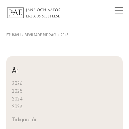
BEVILJADE BIDRAG
Logotyper
AKTUELLT
Kontaktuppgifter
Artiklar
FAQ
Dataskydd
Nyheter
ETUSIVU
»
BEVILJADE BIDRAG
»
2015
SV
Meddelanden
FI
EN
År
2026
2025
2024
2023
Tidigare år